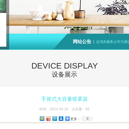
网站公告：
西安美易达消杀服务公司为酒店、
DEVICE DISPLAY
设备展示
手推式大容量喷雾器
时间：2022-04-16 点击量：
96
0
更多：